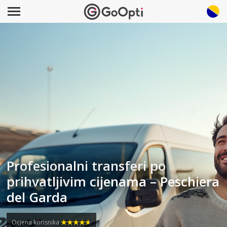
Profesionalni transferi po
prihvatljivim cijenama – Peschiera
del Garda
Ocjena korisnika