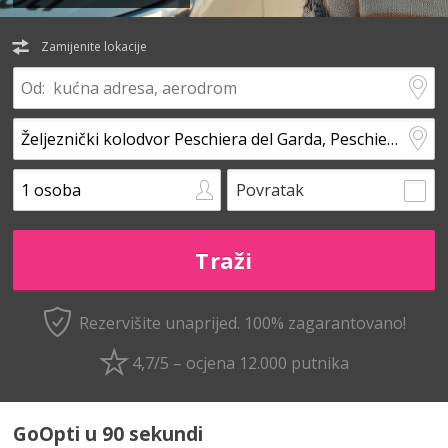
Zamijenite lokacije
Povratak
Rezervišite unaprijed.
100% zagarantovano!
4,7/5 – ocjena 12.000 putnika
GoOpti u 90 sekundi