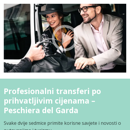
Profesionalni transferi po
prihvatljivim cijenama –
Peschiera del Garda
Svake dvije sedmice primite korisne savjete i novosti o