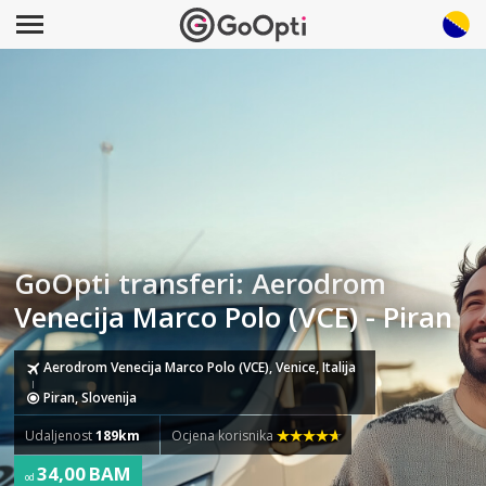
GoOpti transferi: Aerodrom
Venecija Marco Polo (VCE) - Piran
Aerodrom Venecija Marco Polo (VCE), Venice, Italija
Piran, Slovenija
Udaljenost
189km
Ocjena korisnika
34,00 BAM
od