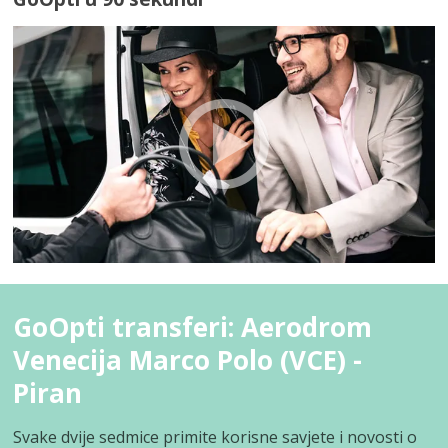
GoOpti transferi: Aerodrom
Venecija Marco Polo (VCE) -
Piran
Svake dvije sedmice primite korisne savjete i novosti o