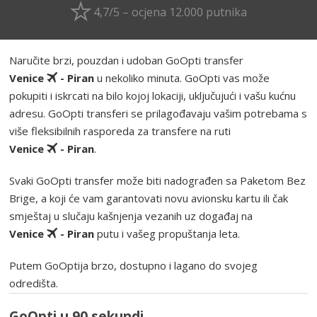
4,7/5 – ocjena 12.000 putnika
Naručite brzi, pouzdan i udoban GoOpti transfer
Venice
- Piran
u nekoliko minuta. GoOpti vas može
pokupiti i iskrcati na bilo kojoj lokaciji, uključujući i vašu kućnu
adresu. GoOpti transferi se prilagođavaju vašim potrebama s
više fleksibilnih rasporeda za transfere na ruti
Venice
- Piran
.
Svaki GoOpti transfer može biti nadograđen sa Paketom Bez
Brige, a koji će vam garantovati novu avionsku kartu ili čak
smještaj u slučaju kašnjenja vezanih uz događaj na
Venice
- Piran
putu i vašeg propuštanja leta.
Putem GoOptija brzo, dostupno i lagano do svojeg
odredišta.
GoOpti u 90 sekundi