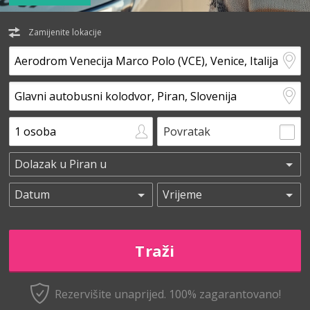
Zamijenite lokacije
Povratak
Rezervišite unaprijed.
100% zagarantovano!