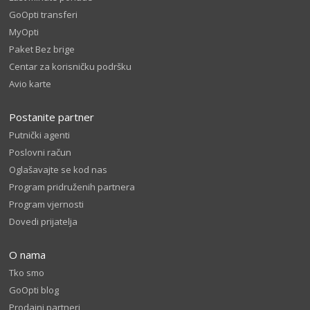
GoOpti transferi
MyOpti
Paket Bez brige
Centar za korisničku podršku
Avio karte
Postanite partner
Putnički agenti
Poslovni račun
Oglašavajte se kod nas
Program pridruženih partnera
Program vjernosti
Dovedi prijatelja
O nama
Tko smo
GoOpti blog
Prodajni partneri