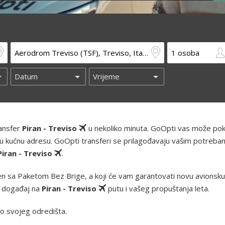
ransfer
Piran - Treviso
u nekoliko minuta. GoOpti vas može poku
 i vašu kućnu adresu. GoOpti transferi se prilagođavaju vašim potreba
Piran - Treviso
.
n sa Paketom Bez Brige, a koji će vam garantovati novu avionsku k
z događaj na
Piran - Treviso
putu i vašeg propuštanja leta.
o svojeg odredišta.