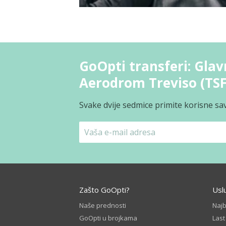
GoOpti transferi: Glav
Aerodrom Treviso (TSF
Svake dvije sedmice primite korisne sav
Zašto GoOpti?
Usl
Naše prednosti
Naj
GoOpti u brojkama
Las