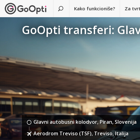
Kako funkcioniše?
Za tvr
GoOpti transferi: Gla
Glavni autobusni kolodvor, Piran, Slovenija
Aerodrom Treviso (TSF), Treviso, Italija