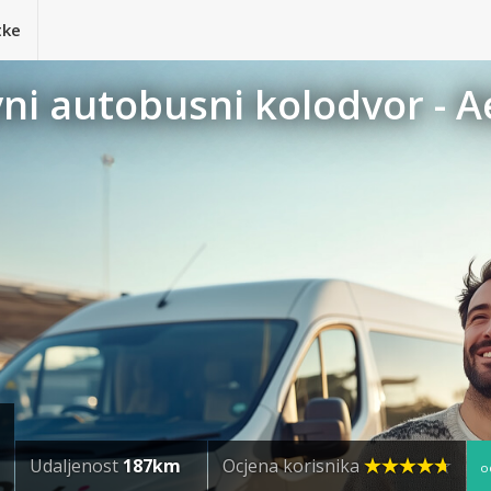
tke
vni autobusni kolodvor - 
Udaljenost
187km
Ocjena korisnika
o