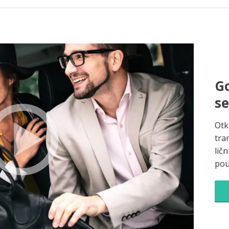
Go
s
Otk
tra
ličn
pou