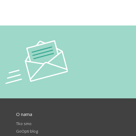
O nama
Tko smo
GoOpti blog