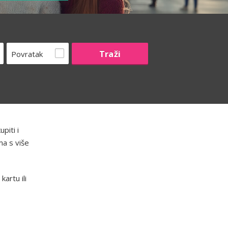
Povratak
piti i
ma s više
artu ili