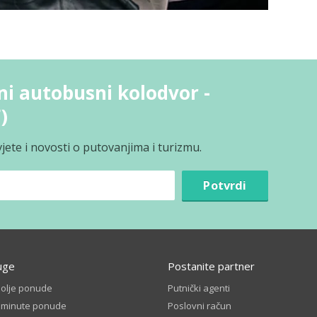
ni autobusni kolodvor -
)
jete i novosti o putovanjima i turizmu.
Potvrdi
uge
Postanite partner
bolje ponude
Putnički agenti
t minute ponude
Poslovni račun