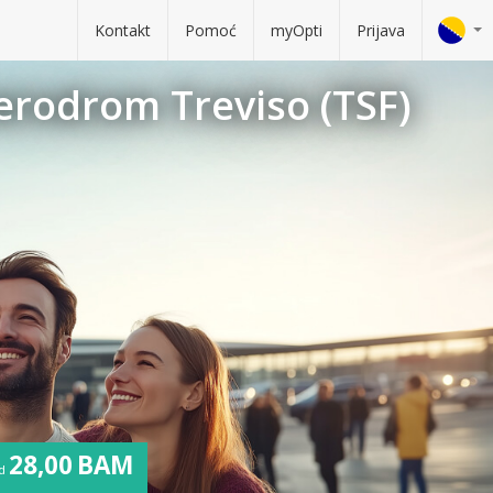
Kontakt
Pomoć
myOpti
Prijava
Aerodrom Treviso (TSF)
28,00 BAM
d