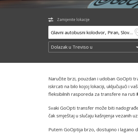
Zamijenite lokacije
Naručite brzi, pouzdan i udoban GoOpti t
iskrcati na bilo kojoj lokaciji, uključujući
fleksibilnih rasporeda za transfere na ruti
Svaki GoOpti transfer može biti nadograđe
čak smještaj u slučaju kašnjenja vezanih u
Putem GoOptija brzo, dostupno i lagano d