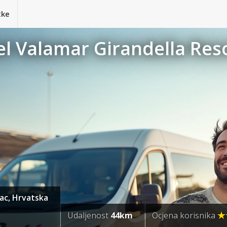
tke
el Valamar Girandella Res
bac, Hrvatska
Udaljenost
44km
Ocjena korisnika