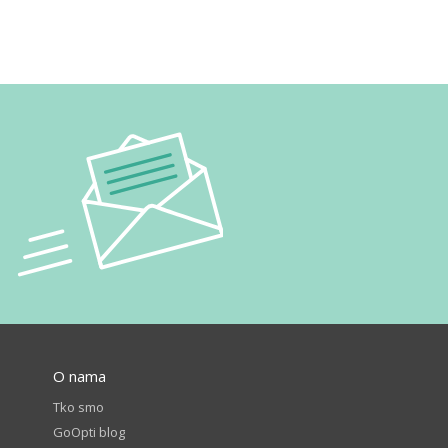
O nama
Tko smo
GoOpti blog