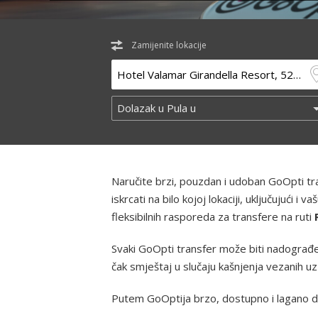
Zamijenite lokacije
Naručite brzi, pouzdan i udoban GoOpti t
iskrcati na bilo kojoj lokaciji, uključujući
fleksibilnih rasporeda za transfere na ruti
Svaki GoOpti transfer može biti nadograđe
čak smještaj u slučaju kašnjenja vezanih u
Putem GoOptija brzo, dostupno i lagano d