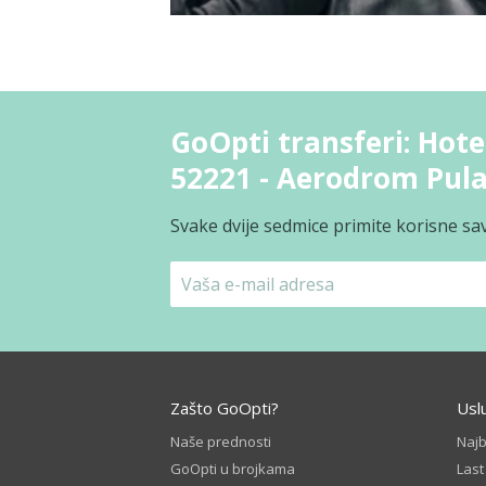
GoOpti transferi: Hote
52221 - Aerodrom Pula
Svake dvije sedmice primite korisne sav
Zašto GoOpti?
Usl
Naše prednosti
Naj
GoOpti u brojkama
Las