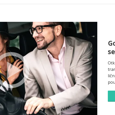
Go
s
Otk
tra
ličn
pou