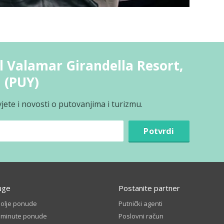
l Valamar Girandella Resort,
 (PUY)
jete i novosti o putovanjima i turizmu.
Potvrdi
uge
Postanite partner
bolje ponude
Putnički agenti
t minute ponude
Poslovni račun