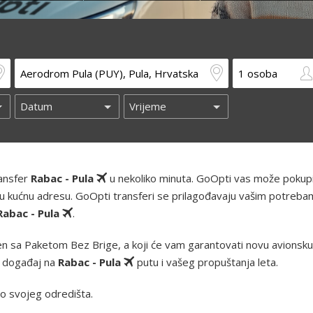
ransfer
Rabac - Pula
u nekoliko minuta. GoOpti vas može pokupit
 i vašu kućnu adresu. GoOpti transferi se prilagođavaju vašim potreba
Rabac - Pula
.
n sa Paketom Bez Brige, a koji će vam garantovati novu avionsku k
z događaj na
Rabac - Pula
putu i vašeg propuštanja leta.
o svojeg odredišta.