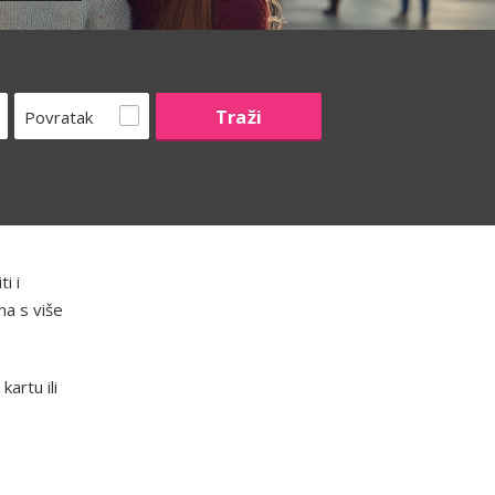
Povratak
i i
ma s više
artu ili