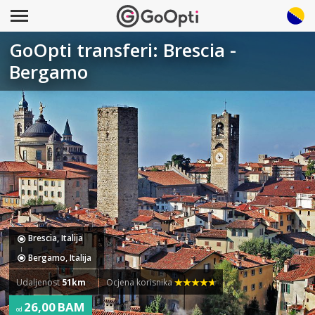
GoOpti transferi: Brescia -
Bergamo
Brescia, Italija
Bergamo, Italija
Udaljenost
51km
Ocjena korisnika
26,00 BAM
od