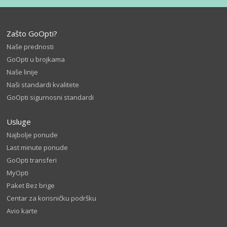
Zašto GoOpti?
Naše prednosti
GoOpti u brojkama
Naše linije
Naši standardi kvalitete
GoOpti sigurnosni standardi
Usluge
Najbolje ponude
Last minute ponude
GoOpti transferi
MyOpti
Paket Bez brige
Centar za korisničku podršku
Avio karte