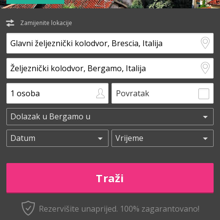
Zamijenite lokacije
Povratak
Rezervišite unaprijed.
100% zagarantovano!