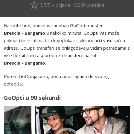
4,7/5 – ocjena 12.000 putnika
Naručite brzi, pouzdan i udoban GoOpti transfer
Brescia - Bergamo
u nekoliko minuta. GoOpti vas može
pokupiti i iskrcati na bilo kojoj lokaciji, uključujući i vašu kućnu
adresu. GoOpti transferi se prilagođavaju vašim potrebama s
više fleksibilnih rasporeda za transfere na ruti
Brescia - Bergamo
.
Putem GoOptija brzo, dostupno i lagano do svojeg
odredišta.
GoOpti u 90 sekundi