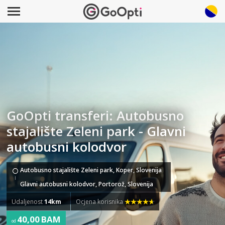
GoOpti transferi: Autobusno
stajalište Zeleni park - Glavni
autobusni kolodvor
Autobusno stajalište Zeleni park, Koper, Slovenija
Glavni autobusni kolodvor, Portorož, Slovenija
Udaljenost
14km
Ocjena korisnika
40,00 BAM
od