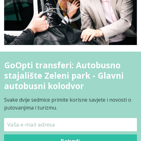
GoOpti transferi: Autobusno
stajalište Zeleni park - Glavni
autobusni kolodvor
Svake dvije sedmice primite korisne savjete i novosti o
putovanjima i turizmu.
Potvrdi