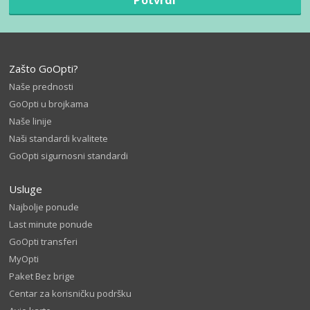
Zašto GoOpti?
Naše prednosti
GoOpti u brojkama
Naše linije
Naši standardi kvalitete
GoOpti sigurnosni standardi
Usluge
Najbolje ponude
Last minute ponude
GoOpti transferi
MyOpti
Paket Bez brige
Centar za korisničku podršku