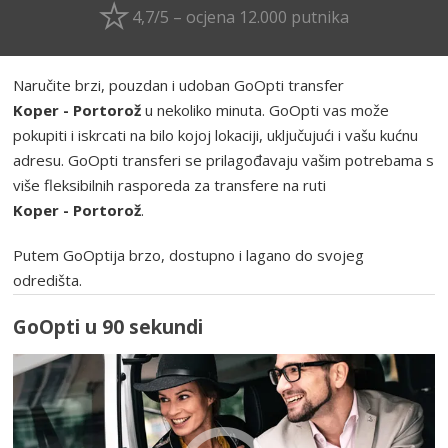
4,7/5 – ocjena 12.000 putnika
Naručite brzi, pouzdan i udoban GoOpti transfer
Koper - Portorož
u nekoliko minuta. GoOpti vas može
pokupiti i iskrcati na bilo kojoj lokaciji, uključujući i vašu kućnu
adresu. GoOpti transferi se prilagođavaju vašim potrebama s
više fleksibilnih rasporeda za transfere na ruti
Koper - Portorož
.
Putem GoOptija brzo, dostupno i lagano do svojeg
odredišta.
GoOpti u 90 sekundi