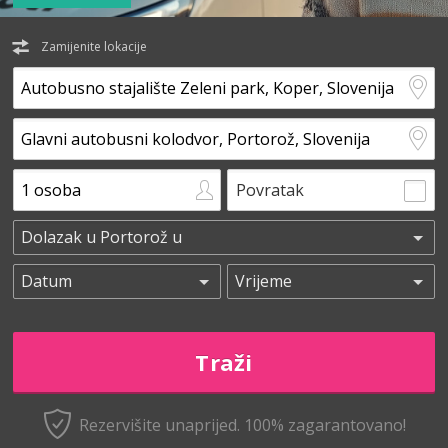
Zamijenite lokacije
Povratak
Rezervišite unaprijed.
100% zagarantovano!