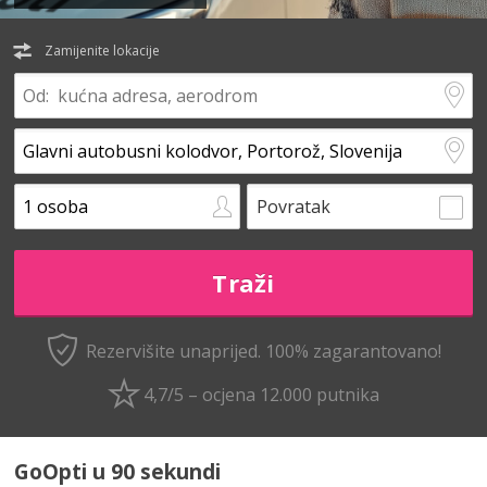
Zamijenite lokacije
Povratak
Rezervišite unaprijed.
100% zagarantovano!
4,7/5 – ocjena 12.000 putnika
GoOpti u 90 sekundi