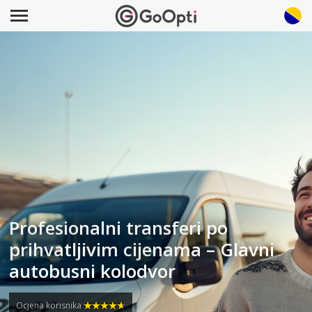
Profesionalni transferi po
prihvatljivim cijenama – Glavni
autobusni kolodvor
Ocjena korisnika