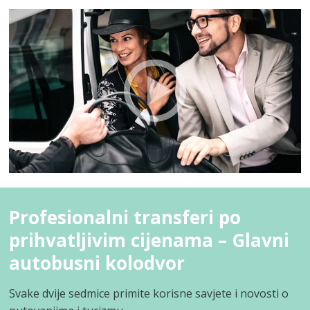
Profesionalni transferi po
prihvatljivim cijenama – Glavni
autobusni kolodvor
Svake dvije sedmice primite korisne savjete i novosti o