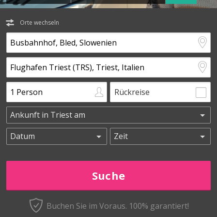
Orte wechseln
Rückreise
Buchen Sie im Voraus.
100% garantiert!