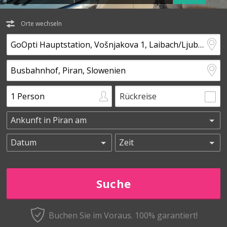
Orte wechseln
Rückreise
Buchen Sie im Voraus.
100% garantiert!