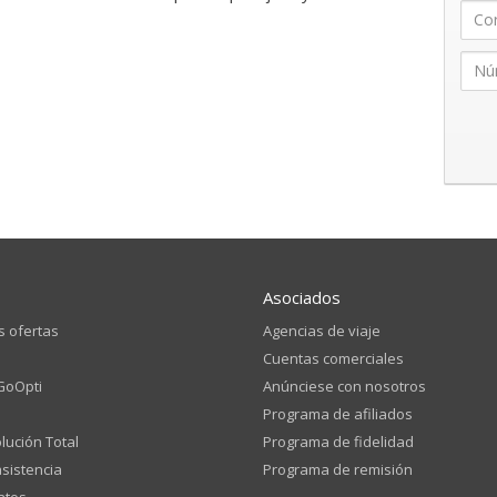
Asociados
s ofertas
Agencias de viaje
a
Cuentas comerciales
GoOpti
Anúnciese con nosotros
Programa de afiliados
lución Total
Programa de fidelidad
sistencia
Programa de remisión