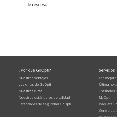
de reserva.
¿Por qué GoOpti?
Servicios
Nuestras ventajas
Las mejore
Las cifras de GoOpti
Última hor
Nuestras rutas
Traslados 
Nuestros estándares de calidad
MyOpti
Estándares de seguridad GoOpti
Paquete So
Centro de a