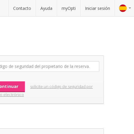
Contacto
Ayuda
myOpti
Iniciar sesión
solicite un código de seguridad por
o electrónico