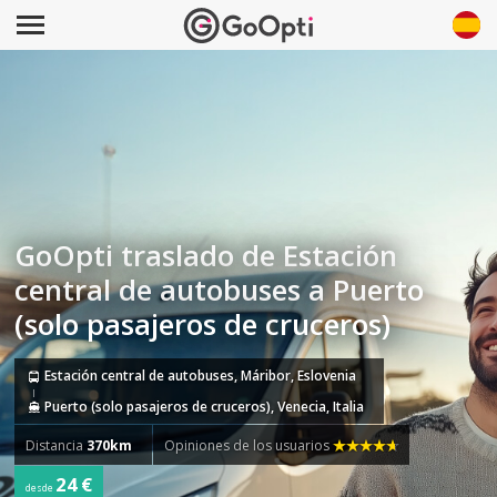
GoOpti traslado de Estación
central de autobuses a Puerto
(solo pasajeros de cruceros)
Estación central de autobuses, Máribor, Eslovenia
Puerto (solo pasajeros de cruceros), Venecia, Italia
Distancia
370km
Opiniones de los usuarios
24 €
desde