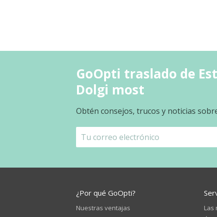
GoOpti traslado de Es
Dolgi most
Obtén consejos, trucos y noticias sobr
¿Por qué GoOpti?
Ser
Nuestras ventajas
Las 