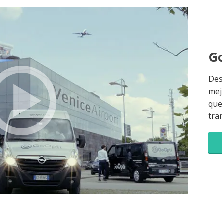
Go
Des
mej
que 
tra