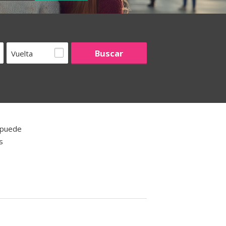
Vuelta
 puede
s