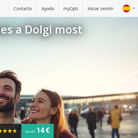
Contacto
Ayuda
myOpti
Iniciar sesión
es a Dolgi most
14 €
desde