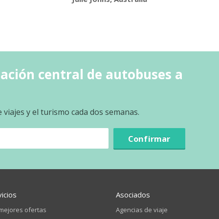
tación central de autobuses a
e viajes y el turismo cada dos semanas.
Confirmar
vicios
Asociados
mejores ofertas
Agencias de viaje