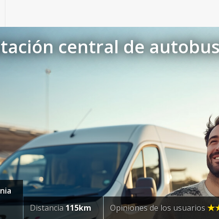
tación central de autobus
nia
Distancia
115km
Opiniones de los usuarios