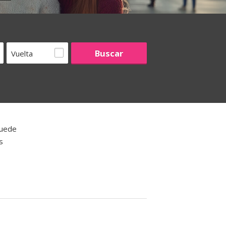
Vuelta
puede
s