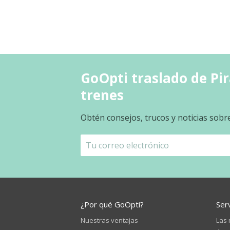
GoOpti traslado de Pir
trenes
Obtén consejos, trucos y noticias sobr
¿Por qué GoOpti?
Ser
Nuestras ventajas
Las 