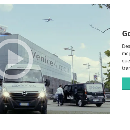
Go
Des
mej
que 
tra