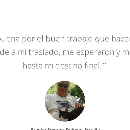
uena por el buen trabajo que hac
rde a mi traslado, me esperaron y m
hasta mi destino final.
Branko Smerajc Debevc, España