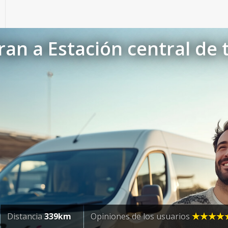
ran a Estación central de 
Distancia
339km
Opiniones de los usuarios