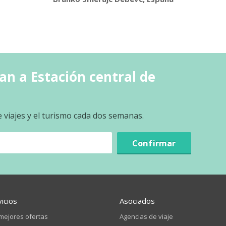
an a Estación central de
e viajes y el turismo cada dos semanas.
Confirmar
vicios
Asociados
mejores ofertas
Agencias de viaje