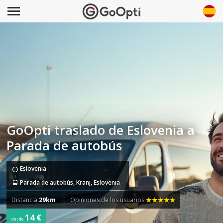
GoOpti traslado de Eslovenia a
Parada de autobús
Eslovenia
Parada de autobús, Kranj, Eslovenia
Distancia
29km
Opiniones de los usuarios
14 €
desde