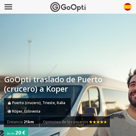
GoOpti traslado de Puerto
(crucero) a Koper
Puerto (crucero), Trieste, Italia
Koper, Eslovenia
Distancia
21km
Opiniones de los usuarios
20 €
desde