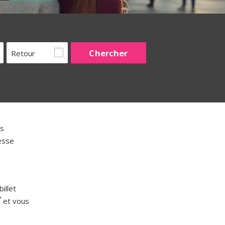
Retour
s
esse
illet
et vous