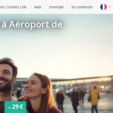
ric Contact Link
Aide
monOpti
Se connecter
e à Aéroport de
29 €
de