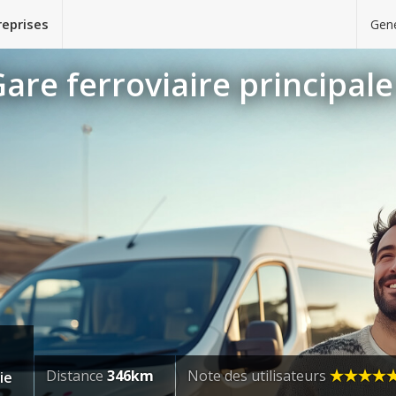
reprises
Gene
are ferroviaire principal
Distance
346km
Note des utilisateurs
ie