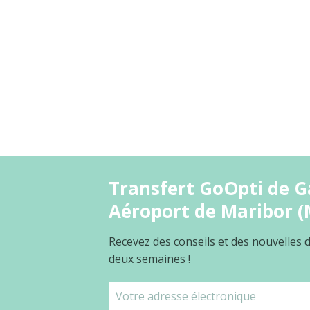
Transfert GoOpti de Ga
Aéroport de Maribor 
Recevez des conseils et des nouvelles
deux semaines !