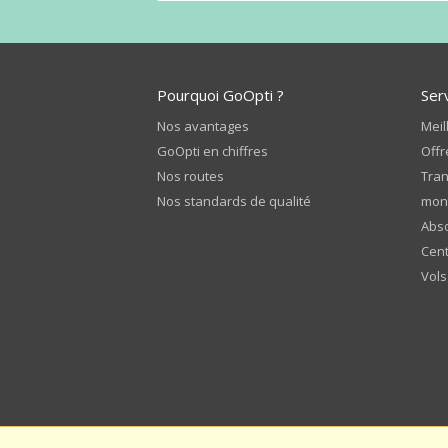
Pourquoi GoOpti ?
Ser
Nos avantages
Meil
GoOpti en chiffres
Offr
Nos routes
Tran
Nos standards de qualité
mon
Abso
Cent
Vols