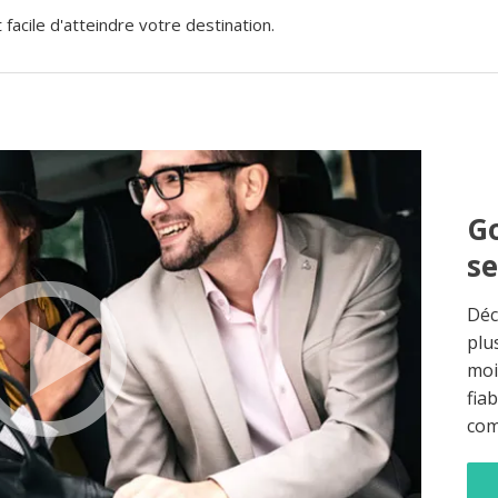
acile d'atteindre votre destination.
Go
s
Déc
plu
moi
fia
co