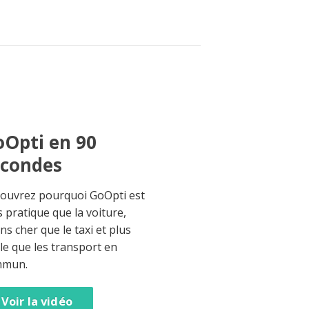
Opti en 90
econdes
ouvrez pourquoi GoOpti est
s pratique que la voiture,
ns cher que le taxi et plus
ble que les transport en
mmun.
Voir la vidéo