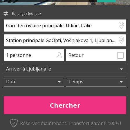
Échangez les lieux
Retour
Réservez maintenant.
Transfert garanti 100% !