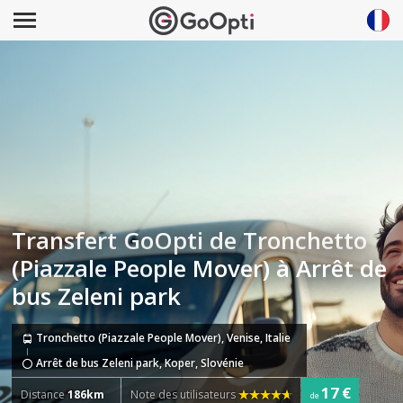
Transfert GoOpti de Tronchetto
(Piazzale People Mover) à Arrêt de
bus Zeleni park
Tronchetto (Piazzale People Mover), Venise, Italie
Arrêt de bus Zeleni park, Koper, Slovénie
17 €
Distance
186km
Note des utilisateurs
de