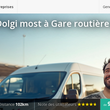
reprises
Gene
olgi most à Gare routière
Distance
102km
Note des utilisateurs
de