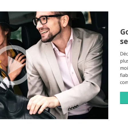
Go
s
Déc
plu
moi
fia
co