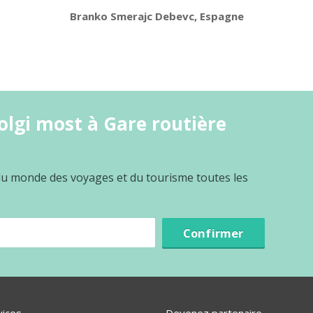
Branko Smerajc Debevc, Espagne
olgi most à Gare routière
 du monde des voyages et du tourisme toutes les
Confirmer