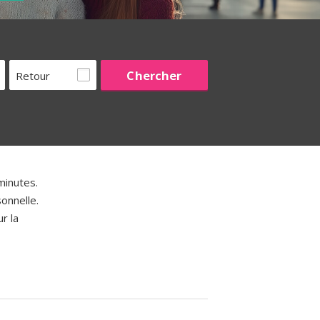
Retour
minutes.
onnelle.
r la