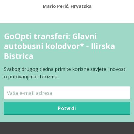
Mario Perić, Hrvatska
GoOpti transferi: Glavni
autobusni kolodvor* - Ilirska
Bistrica
Svakog drugog tjedna primite korisne savjete i novosti
o putovanjima i turizmu.
Potvrdi