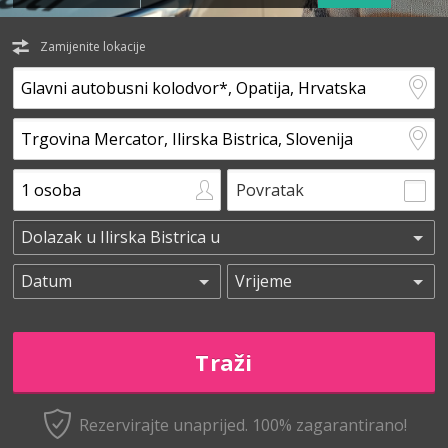
Zamijenite lokacije
Povratak
Rezervirajte unaprijed.
100% zagarantirano!