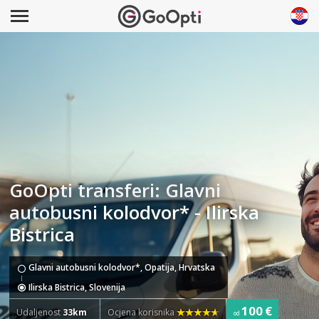
GoOpti transferi: Glavni
autobusni kolodvor* - Ilirska
Bistrica
Glavni autobusni kolodvor*, Opatija, Hrvatska
Ilirska Bistrica, Slovenija
100 €
Udaljenost
33km
Ocjena korisnika
od