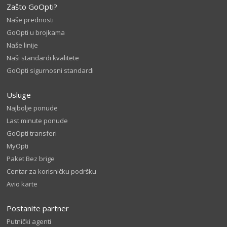
Zašto GoOpti?
Naše prednosti
GoOpti u brojkama
Naše linije
Naši standardi kvalitete
GoOpti sigurnosni standardi
Usluge
Najbolje ponude
Last minute ponude
GoOpti transferi
MyOpti
Paket Bez brige
Centar za korisničku podršku
Avio karte
Postanite partner
Putnički agenti