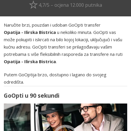
4,7/5 – ocjena 12.000 putnika
Naručite brzi, pouzdan i udoban GoOpti transfer
Opatija - Ilirska Bistrica
u nekoliko minuta. GoOpti vas
može pokupiti i iskrcati na bilo kojoj lokaciji, uključujući i vašu
kućnu adresu. GoOpti transferi se prilagođavaju vašim
potrebama s više fleksibilnih rasporeda za transfere na ruti
Opatija - Ilirska Bistrica
.
Putem GoOptija brzo, dostupno i lagano do svojeg
odredišta.
GoOpti u 90 sekundi