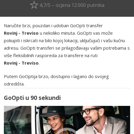
4,7/5 – ocjena 12.000 putnika
Naručite brzi, pouzdan i udoban GoOpti transfer
Rovinj - Treviso
u nekoliko minuta. GoOpti vas može
pokupiti i iskrcati na bilo kojoj lokaciji, uključujući i vašu kućnu
adresu. GoOpti transferi se prilagođavaju vašim potrebama s
više fleksibilnih rasporeda za transfere na ruti
Rovinj - Treviso
.
Putem GoOptija brzo, dostupno i lagano do svojeg
odredišta.
GoOpti u 90 sekundi