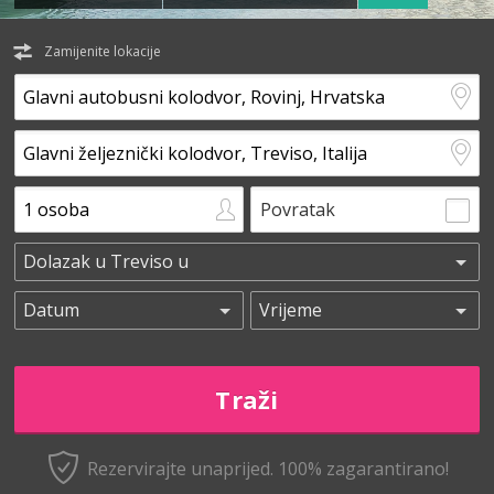
Zamijenite lokacije
Povratak
Rezervirajte unaprijed.
100% zagarantirano!