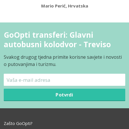
Mario Perić, Hrvatska
GoOpti transferi: Glavni
autobusni kolodvor - Treviso
Svakog drugog tjedna primite korisne savjete i novosti
o putovanjima i turizmu.
Potvrdi
Zašto GoOpti?