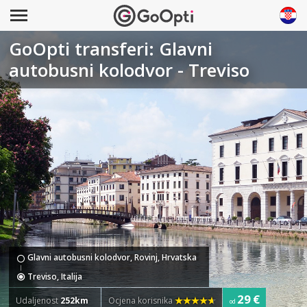
GoOpti transferi: Glavni
autobusni kolodvor - Treviso
Glavni autobusni kolodvor, Rovinj, Hrvatska
Treviso, Italija
29 €
Udaljenost
252km
Ocjena korisnika
od