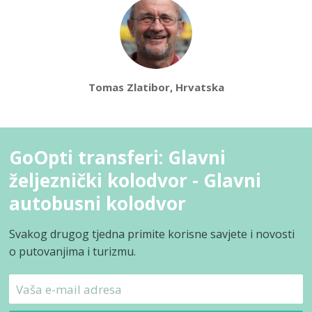
Tomas Zlatibor, Hrvatska
GoOpti transferi: Glavni
željeznički kolodvor - Glavni
autobusni kolodvor
Svakog drugog tjedna primite korisne savjete i novosti
o putovanjima i turizmu.