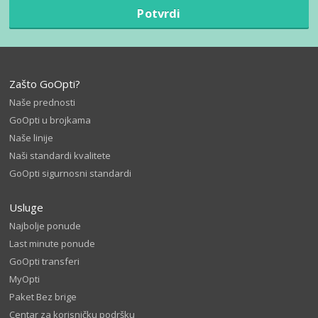
Potvrdi
Zašto GoOpti?
Naše prednosti
GoOpti u brojkama
Naše linije
Naši standardi kvalitete
GoOpti sigurnosni standardi
Usluge
Najbolje ponude
Last minute ponude
GoOpti transferi
MyOpti
Paket Bez brige
Centar za korisničku podršku