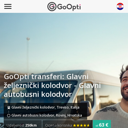
GoOpti transferi: Glavni
željeznički kolodvor - Glavni
autobusni kolodvor
Glavni željeznički kolodvor, Treviso, Italija
Glavni autobusni kolodvor, Rovinj, Hrvatska
63 €
Udaljenost
250km
Ocjena korisnika
od