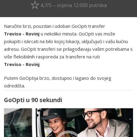
4,7/5 – ocjena 12.000 putnika
Naručite brzi, pouzdan i udoban GoOpti transfer
Treviso - Rovinj
u nekoliko minuta. GoOpti vas može
pokupiti i iskrcati na bilo kojoj lokaciji, uključujući i vašu kućnu
adresu. GoOpti transferi se prilagođavaju vašim potrebama s
više fleksibilnih rasporeda za transfere na ruti
Treviso - Rovinj
.
Putem GoOptija brzo, dostupno i lagano do svojeg
odredišta.
GoOpti u 90 sekundi