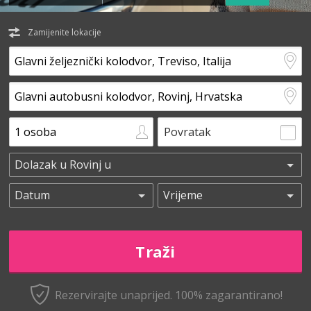
Zamijenite lokacije
Povratak
Rezervirajte unaprijed.
100% zagarantirano!