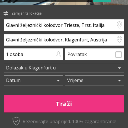
Zamijenite lokacije
Povratak
Rezervirajte unaprijed.
100% zagarantirano!