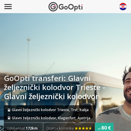
GoOpti transferi: Glavni
željeznički kolodvor Trieste -
Glavni željeznički kolodvor
Glavni željeznički kolodvor Trieste, Trst, Italija
Glavni željeznički kolodvor, Klagenfurt, Austrija
80 €
Udaljenost
172km
Ocjena korisnika
od