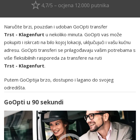
4,7/5 – ocjena 12.000 putnika
Naručite brzi, pouzdan i udoban GoOpti transfer
Trst - Klagenfurt
u nekoliko minuta. GoOpti vas može
pokupiti i iskrcati na bilo kojoj lokaciji, uključujući i vašu kućnu
adresu. GoOpti transferi se prilagođavaju vašim potrebama s
više fleksibilnih rasporeda za transfere na ruti
Trst - Klagenfurt
.
Putem GoOptija brzo, dostupno i lagano do svojeg
odredišta.
GoOpti u 90 sekundi