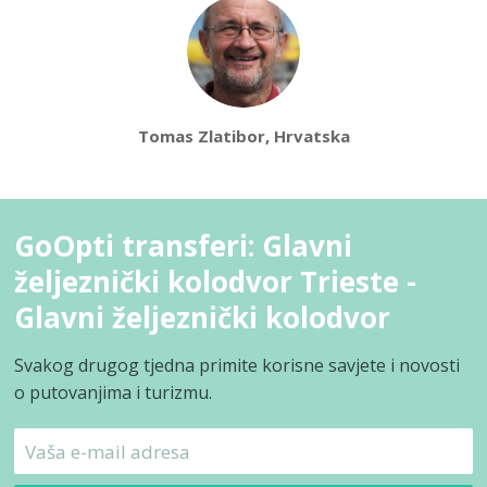
Tomas Zlatibor, Hrvatska
GoOpti transferi: Glavni
željeznički kolodvor Trieste -
Glavni željeznički kolodvor
Svakog drugog tjedna primite korisne savjete i novosti
o putovanjima i turizmu.