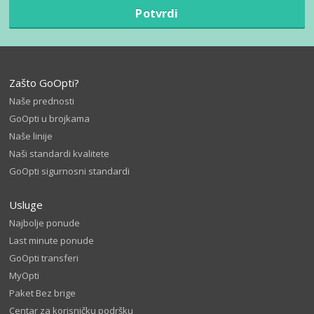
Potvrdi
Zašto GoOpti?
Naše prednosti
GoOpti u brojkama
Naše linije
Naši standardi kvalitete
GoOpti sigurnosni standardi
Usluge
Najbolje ponude
Last minute ponude
GoOpti transferi
MyOpti
Paket Bez brige
Centar za korisničku podršku