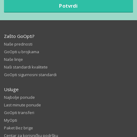
Potvrdi
Zašto GoOpti?
Naše prednosti
GoOpti u brojkama
Naše linije
Naši standardi kvalitete
GoOpti sigurnosni standardi
Usluge
Najbolje ponude
Last minute ponude
GoOpti transferi
MyOpti
Paket Bez brige
Centar za korisničku podršku