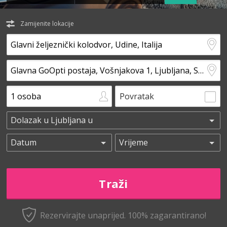
Zamijenite lokacije
Povratak
Rezervirajte unaprijed.
100% zagarantirano!