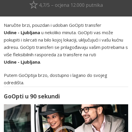
4,7/5 – ocjena 12.000 putnika
Naručite brzi, pouzdan i udoban GoOpti transfer
Udine - Ljubljana
u nekoliko minuta. GoOpti vas može
pokupiti i iskrcati na bilo kojoj lokaciji, uključujući i vašu kućnu
adresu. GoOpti transferi se prilagođavaju vašim potrebama s
više fleksibilnih rasporeda za transfere na ruti
Udine - Ljubljana
.
Putem GoOptija brzo, dostupno i lagano do svojeg
odredišta.
GoOpti u 90 sekundi