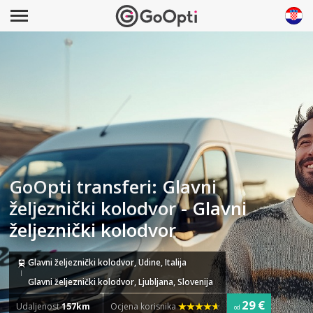
GoOpti transferi: Glavni
željeznički kolodvor - Glavni
željeznički kolodvor
Glavni željeznički kolodvor, Udine, Italija
Glavni željeznički kolodvor, Ljubljana, Slovenija
29 €
Udaljenost
157km
Ocjena korisnika
od