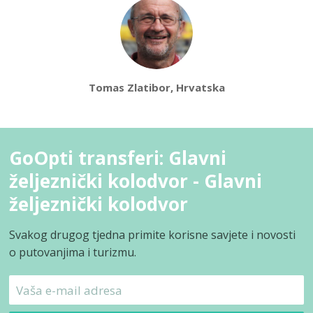
Tomas Zlatibor, Hrvatska
GoOpti transferi: Glavni
željeznički kolodvor - Glavni
željeznički kolodvor
Svakog drugog tjedna primite korisne savjete i novosti
o putovanjima i turizmu.