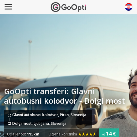
GoOpti transferi: Glavni
autobusni kolodvor - Dolgi most
Glavni autobusni kolodvor, Piran, Slovenija
Dolgi most, Ljubljana, Slovenija
14 €
Udaljenost
115km
Ocjena korisnika
od