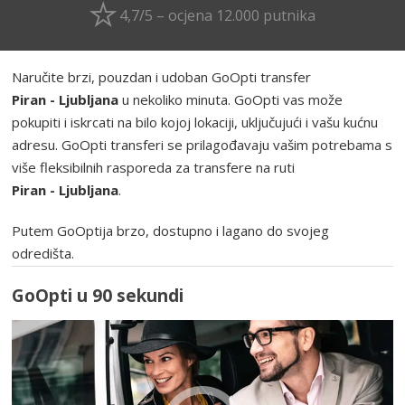
4,7/5 – ocjena 12.000 putnika
Naručite brzi, pouzdan i udoban GoOpti transfer
Piran - Ljubljana
u nekoliko minuta. GoOpti vas može
pokupiti i iskrcati na bilo kojoj lokaciji, uključujući i vašu kućnu
adresu. GoOpti transferi se prilagođavaju vašim potrebama s
više fleksibilnih rasporeda za transfere na ruti
Piran - Ljubljana
.
Putem GoOptija brzo, dostupno i lagano do svojeg
odredišta.
GoOpti u 90 sekundi