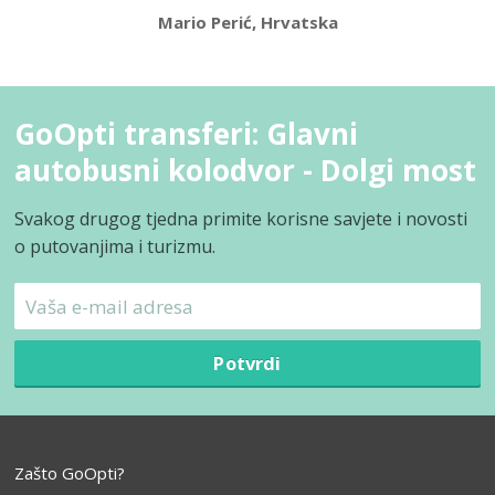
Mario Perić, Hrvatska
GoOpti transferi: Glavni
autobusni kolodvor - Dolgi most
Svakog drugog tjedna primite korisne savjete i novosti
o putovanjima i turizmu.
Potvrdi
Zašto GoOpti?