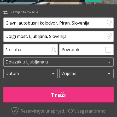
Zamijenite lokacije
Povratak
Rezervirajte unaprijed.
100% zagarantirano!