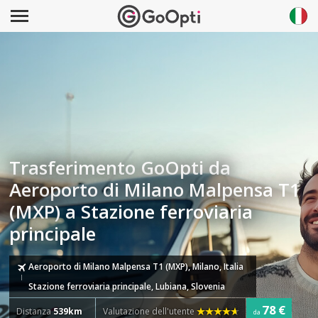
Trasferimento GoOpti da
Aeroporto di Milano Malpensa T1
(MXP) a Stazione ferroviaria
principale
Aeroporto di Milano Malpensa T1 (MXP), Milano, Italia
Stazione ferroviaria principale, Lubiana, Slovenia
78 €
Distanza
539km
Valutazione dell'utente
da