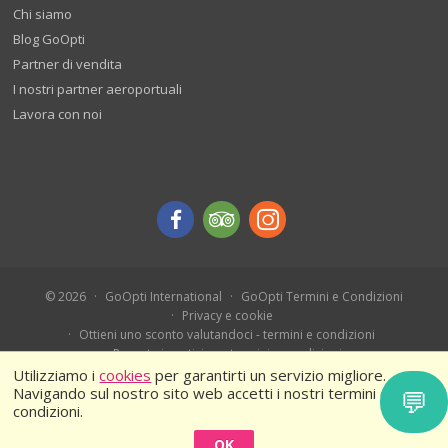
Chi siamo
Blog GoOpti
Partner di vendita
I nostri partner aeroportuali
Lavora con noi
© 2026
GoOpti International
GoOpti Termini e Condizioni
Privacy e cookie
Ottieni uno sconto valutandoci - termini e condizioni
Prenota in anticipo - termini e condizioni
Ferragosto 2026 – Termini e condizioni
Utilizziamo i
cookies
per garantirti un servizio migliore.
Navigando sul nostro sito web accetti i nostri termini e
💬
condizioni.
OK