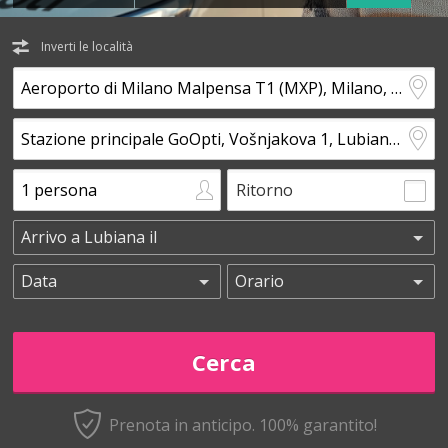
Inverti le località
Ritorno
Prenota in anticipo.
100% garantito!