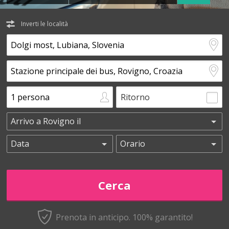
Inverti le località
Ritorno
Prenota in anticipo.
100% garantito!