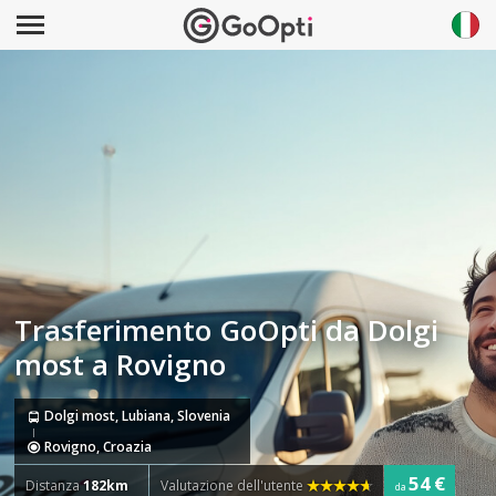
Trasferimento GoOpti da Dolgi
most a Rovigno
Dolgi most, Lubiana, Slovenia
Rovigno, Croazia
54 €
Distanza
182km
Valutazione dell'utente
da