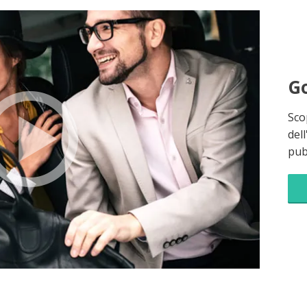
Go
Sco
dell
pubb