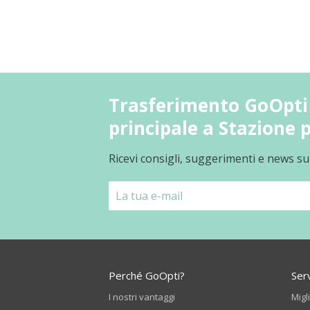
Trasferimento GoOpti 
principale a Stazione p
Ricevi consigli, suggerimenti e news su
Perché GoOpti?
Serv
I nostri vantaggi
Migl