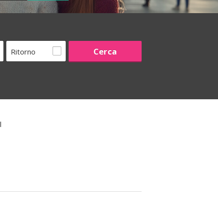
Ritorno
l