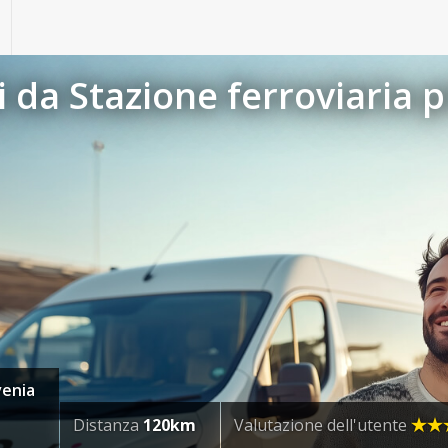
da Stazione ferroviaria p
venia
Distanza
120km
Valutazione dell'utente