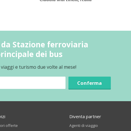
da Stazione ferroviaria
rincipale dei bus
 viaggi e turismo due volte al mese!
Conferma
izi
Diventa partner
iori offerte
Agenti di viaggio