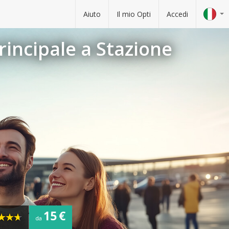
Aiuto
Il mio Opti
Accedi
rincipale a Stazione
15 €
da