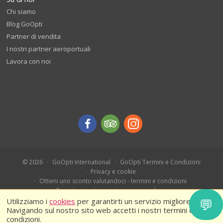
Chi siamo
Blog GoOpti
Partner di vendita
I nostri partner aeroportuali
Lavora con noi
© 2026
GoOpti International
GoOpti Termini e Condizioni
Privacy e cookie
Ottieni uno sconto valutandoci - termini e condizioni
Prenota in anticipo - termini e condizioni
💬
Ferragosto 2026 – Termini e condizioni
Utilizziamo i
cookies
per garantirti un servizio migliore.
Navigando sul nostro sito web accetti i nostri termini e
condizioni.