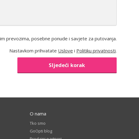
jim prevozima, posebne ponude i savjete za putovanja.
Nastavkom prihvatate
Uslove
i
Politiku privatnosti
.
Sljedeći korak
O nama
Tko smo
GoOpti blog
Prodajni partneri