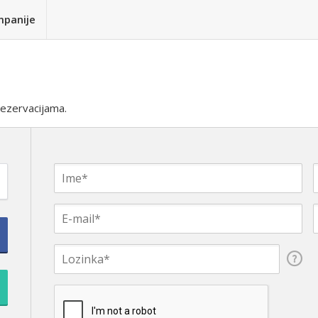
mpanije
rezervacijama.