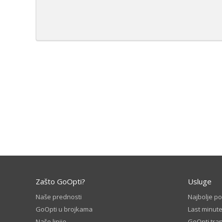
Zašto GoOpti?
Usluge
Naše prednosti
Najbolje p
GoOpti u brojkama
Last minut
Naše linije
GoOpti tran