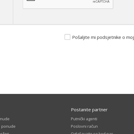
Pošaljite mi podsjetnike o mo
Postanite partner
onude
Putnički agenti
e ponude
Poslovni račun
sferi
Oglašavajte se kod nas