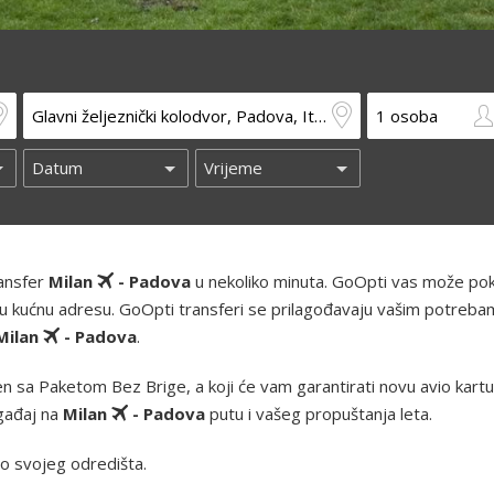
ransfer
Milan
- Padova
u nekoliko minuta. GoOpti vas može poku
 i vašu kućnu adresu. GoOpti transferi se prilagođavaju vašim potreba
Milan
- Padova
.
 sa Paketom Bez Brige, a koji će vam garantirati novu avio kartu i
ogađaj na
Milan
- Padova
putu i vašeg propuštanja leta.
o svojeg odredišta.