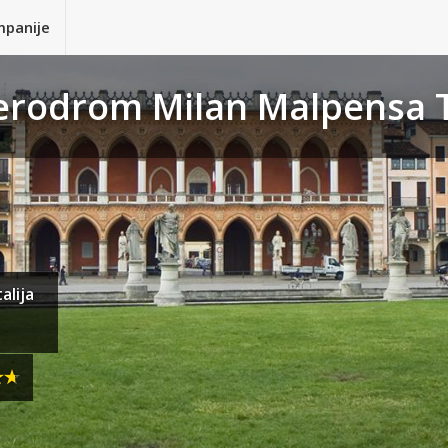
mpanije
Aerodrom Milan Malpensa 
alija