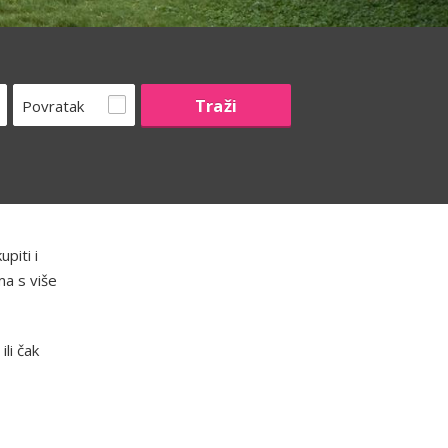
Povratak
piti i
ma s više
li čak