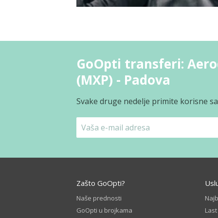
GoOpti transferi: Aer
(MXP) - Padova
Svake druge nedelje primite korisne sav
Zašto GoOpti?
Usl
Naše prednosti
Naj
GoOpti u brojkama
Las