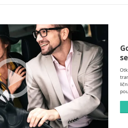
Go
s
Otk
tra
ličn
pou