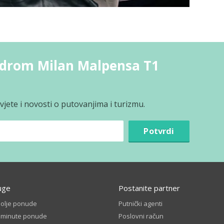
odrom Milan Malpensa T1
jete i novosti o putovanjima i turizmu.
Potvrdi
uge
Postanite partner
bolje ponude
Putnički agenti
t minute ponude
Poslovni račun