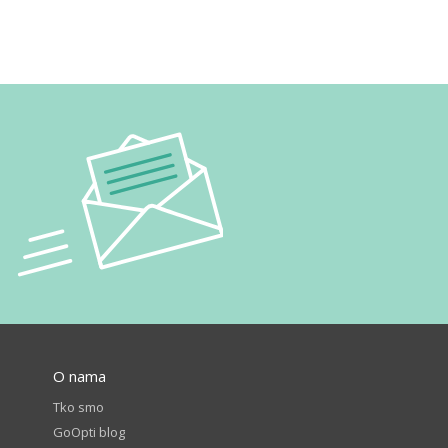
O nama
Tko smo
GoOpti blog