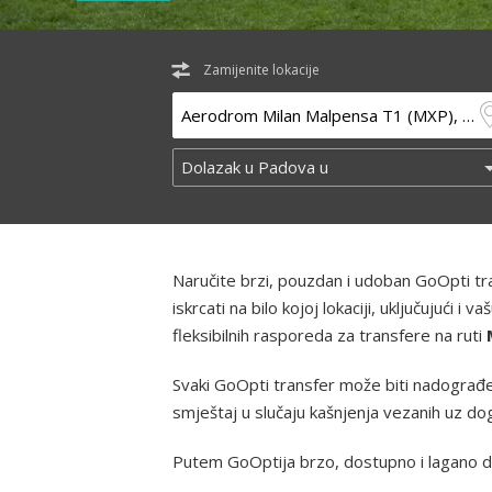
Zamijenite lokacije
Naručite brzi, pouzdan i udoban GoOpti t
iskrcati na bilo kojoj lokaciji, uključujući
fleksibilnih rasporeda za transfere na ruti
Svaki GoOpti transfer može biti nadograđen
smještaj u slučaju kašnjenja vezanih uz d
Putem GoOptija brzo, dostupno i lagano d