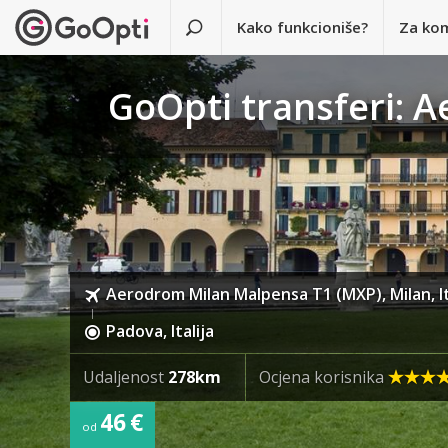
Kako funkcioniše?
Za ko
GoOpti transferi: 
Aerodrom Milan Malpensa T1 (MXP), Milan, It
Padova, Italija
Udaljenost
278km
Ocjena korisnika
46 €
od