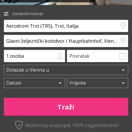
Zamijenite lokacije
Povratak
Rezervisaj unaprijed.
100% zagarantirano!