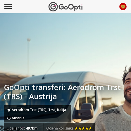
GoOpti transferi: Aerodrom Trst
(TRS) - Austrija
Aerodrom Trst (TRS), Trst, Italija
Austrija
Udaljenost
497km
Ocjena korisnika