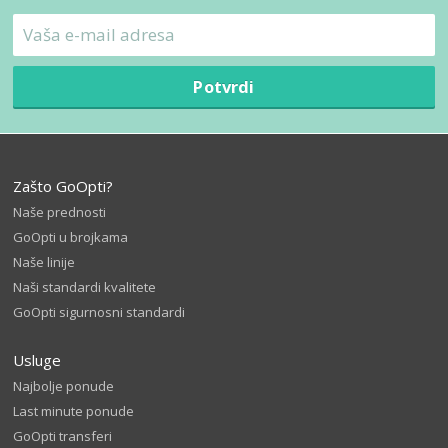
Potvrdi
Zašto GoOpti?
Naše prednosti
GoOpti u brojkama
Naše linije
Naši standardi kvalitete
GoOpti sigurnosni standardi
Usluge
Najbolje ponude
Last minute ponude
GoOpti transferi