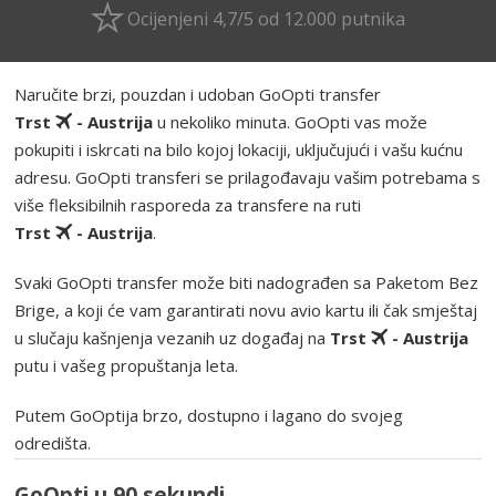
Ocijenjeni 4,7/5 od 12.000 putnika
Naručite brzi, pouzdan i udoban GoOpti transfer
Trst
- Austrija
u nekoliko minuta. GoOpti vas može
pokupiti i iskrcati na bilo kojoj lokaciji, uključujući i vašu kućnu
adresu. GoOpti transferi se prilagođavaju vašim potrebama s
više fleksibilnih rasporeda za transfere na ruti
Trst
- Austrija
.
Svaki GoOpti transfer može biti nadograđen sa Paketom Bez
Brige, a koji će vam garantirati novu avio kartu ili čak smještaj
u slučaju kašnjenja vezanih uz događaj na
Trst
- Austrija
putu i vašeg propuštanja leta.
Putem GoOptija brzo, dostupno i lagano do svojeg
odredišta.
GoOpti u 90 sekundi