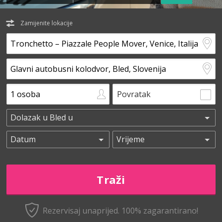
Zamijenite lokacije
Povratak
Rezervisaj unaprijed.
100% zagarantirano!