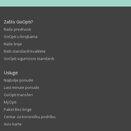
Zašto GoOpti?
Naše prednosti
GoOpti u brojkama
Naše linije
Naši standardi kvalitete
GoOpti sigurnosni standardi
Usluge
Najbolje ponude
Last minute ponude
GoOpti transferi
MyOpti
Paket Bez brige
Centar za korisničku podršku
Avio karte