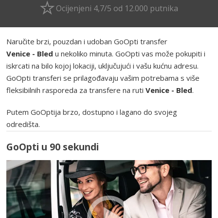
Ocijenjeni 4,7/5 od 12.000 putnika
Naručite brzi, pouzdan i udoban GoOpti transfer
Venice - Bled
u nekoliko minuta. GoOpti vas može pokupiti i
iskrcati na bilo kojoj lokaciji, uključujući i vašu kućnu adresu.
GoOpti transferi se prilagođavaju vašim potrebama s više
fleksibilnih rasporeda za transfere na ruti
Venice - Bled
.
Putem GoOptija brzo, dostupno i lagano do svojeg
odredišta.
GoOpti u 90 sekundi