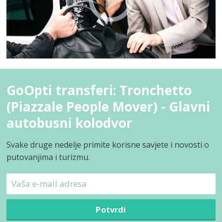
GoOpti transferi: Tronchetto
(Piazzale People Mover) - Glavni
autobusni kolodvor
Svake druge nedelje primite korisne savjete i novosti o
putovanjima i turizmu.
Potvrdi