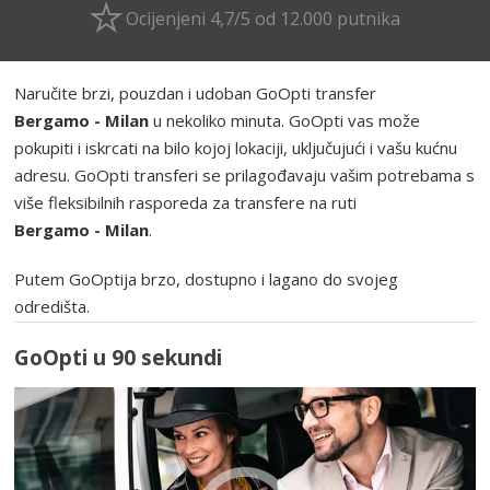
Ocijenjeni 4,7/5 od 12.000 putnika
Naručite brzi, pouzdan i udoban GoOpti transfer
Bergamo - Milan
u nekoliko minuta. GoOpti vas može
pokupiti i iskrcati na bilo kojoj lokaciji, uključujući i vašu kućnu
adresu. GoOpti transferi se prilagođavaju vašim potrebama s
više fleksibilnih rasporeda za transfere na ruti
Bergamo - Milan
.
Putem GoOptija brzo, dostupno i lagano do svojeg
odredišta.
GoOpti u 90 sekundi