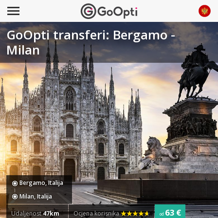
GoOpti transferi: Bergamo -
Milan
Bergamo, Italija
Milan, Italija
63 €
Udaljenost
47km
Ocjena korisnika
od