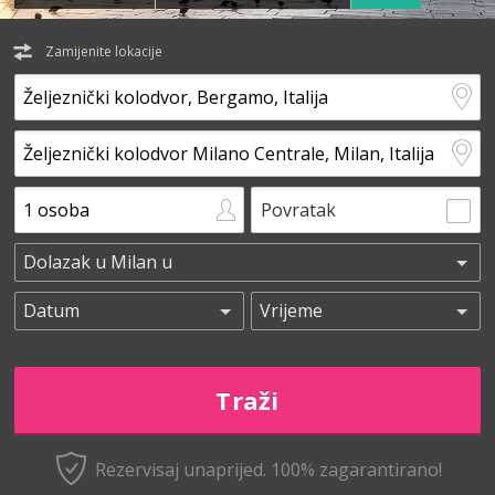
Zamijenite lokacije
Povratak
Rezervisaj unaprijed.
100% zagarantirano!