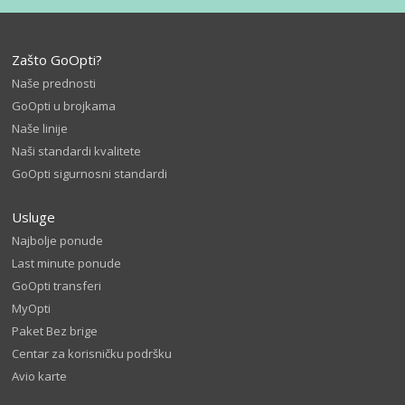
Zašto GoOpti?
Naše prednosti
GoOpti u brojkama
Naše linije
Naši standardi kvalitete
GoOpti sigurnosni standardi
Usluge
Najbolje ponude
Last minute ponude
GoOpti transferi
MyOpti
Paket Bez brige
Centar za korisničku podršku
Avio karte