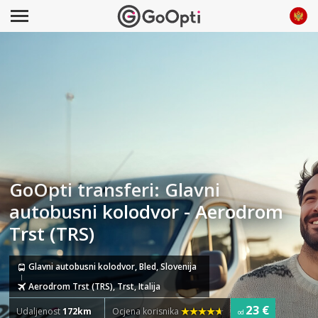
GoOpti transferi: Glavni
autobusni kolodvor - Aerodrom
Trst (TRS)
Glavni autobusni kolodvor, Bled, Slovenija
Aerodrom Trst (TRS), Trst, Italija
23 €
Udaljenost
172km
Ocjena korisnika
od