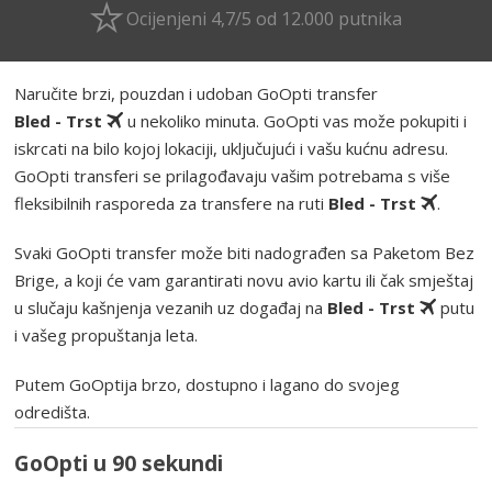
Ocijenjeni 4,7/5 od 12.000 putnika
Naručite brzi, pouzdan i udoban GoOpti transfer
Bled - Trst
u nekoliko minuta. GoOpti vas može pokupiti i
iskrcati na bilo kojoj lokaciji, uključujući i vašu kućnu adresu.
GoOpti transferi se prilagođavaju vašim potrebama s više
fleksibilnih rasporeda za transfere na ruti
Bled - Trst
.
Svaki GoOpti transfer može biti nadograđen sa Paketom Bez
Brige, a koji će vam garantirati novu avio kartu ili čak smještaj
u slučaju kašnjenja vezanih uz događaj na
Bled - Trst
putu
i vašeg propuštanja leta.
Putem GoOptija brzo, dostupno i lagano do svojeg
odredišta.
GoOpti u 90 sekundi