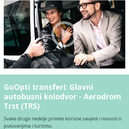
GoOpti transferi: Glavni
autobusni kolodvor - Aerodrom
Trst (TRS)
Svake druge nedelje primite korisne savjete i novosti o
putovanjima i turizmu.