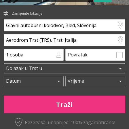
Zamijenite lokacije
Povratak
Rezervisaj unaprijed.
100% zagarantirano!