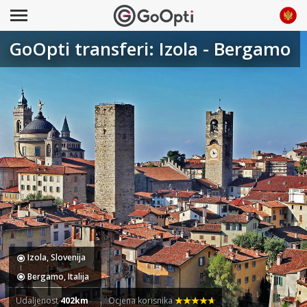
GoOpti transferi: Izola - Bergamo
Izola, Slovenija
Bergamo, Italija
Udaljenost
402km
Ocjena korisnika