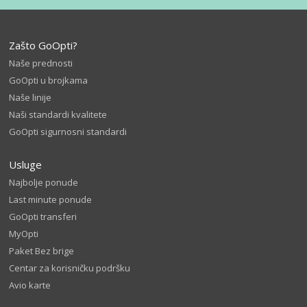
Zašto GoOpti?
Naše prednosti
GoOpti u brojkama
Naše linije
Naši standardi kvalitete
GoOpti sigurnosni standardi
Usluge
Najbolje ponude
Last minute ponude
GoOpti transferi
MyOpti
Paket Bez brige
Centar za korisničku podršku
Avio karte