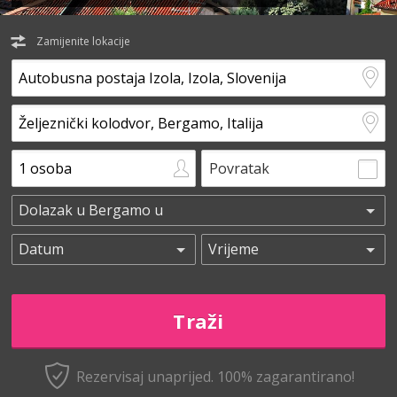
Zamijenite lokacije
Povratak
Rezervisaj unaprijed.
100% zagarantirano!