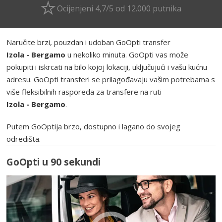
Ocijenjeni 4,7/5 od 12.000 putnika
Naručite brzi, pouzdan i udoban GoOpti transfer
Izola - Bergamo
u nekoliko minuta. GoOpti vas može
pokupiti i iskrcati na bilo kojoj lokaciji, uključujući i vašu kućnu
adresu. GoOpti transferi se prilagođavaju vašim potrebama s
više fleksibilnih rasporeda za transfere na ruti
Izola - Bergamo
.
Putem GoOptija brzo, dostupno i lagano do svojeg
odredišta.
GoOpti u 90 sekundi