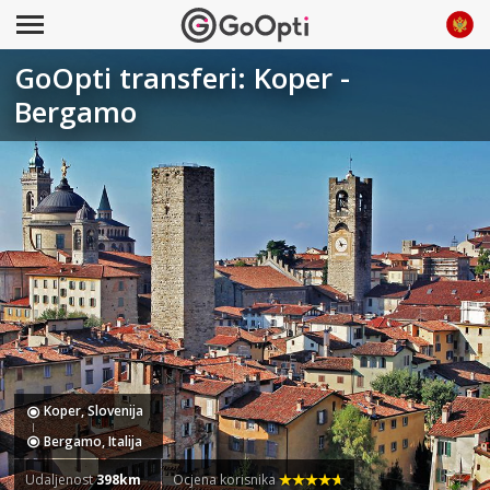
GoOpti transferi: Koper -
Bergamo
Koper, Slovenija
Bergamo, Italija
Udaljenost
398km
Ocjena korisnika