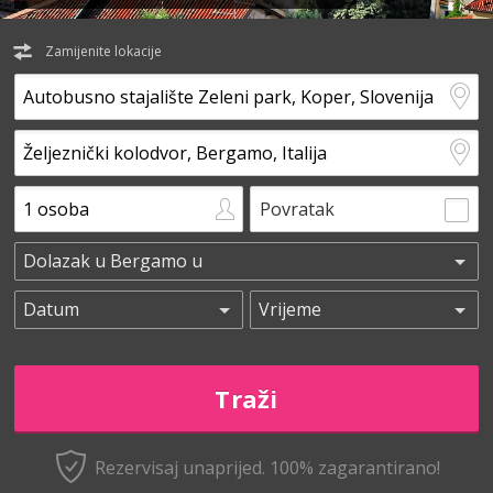
Zamijenite lokacije
Povratak
Rezervisaj unaprijed.
100% zagarantirano!