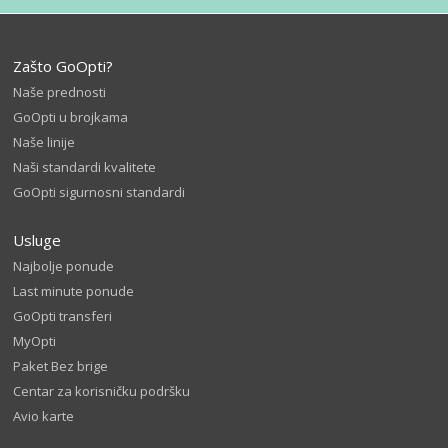
Zašto GoOpti?
Naše prednosti
GoOpti u brojkama
Naše linije
Naši standardi kvalitete
GoOpti sigurnosni standardi
Usluge
Najbolje ponude
Last minute ponude
GoOpti transferi
MyOpti
Paket Bez brige
Centar za korisničku podršku
Avio karte