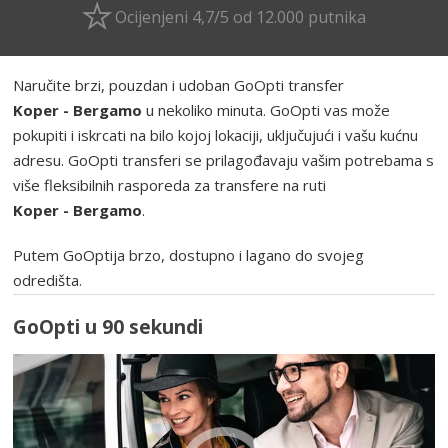
Ocijenjeni 4,7/5 od 12.000 putnika
Naručite brzi, pouzdan i udoban GoOpti transfer
Koper - Bergamo
u nekoliko minuta. GoOpti vas može
pokupiti i iskrcati na bilo kojoj lokaciji, uključujući i vašu kućnu
adresu. GoOpti transferi se prilagođavaju vašim potrebama s
više fleksibilnih rasporeda za transfere na ruti
Koper - Bergamo
.
Putem GoOptija brzo, dostupno i lagano do svojeg
odredišta.
GoOpti u 90 sekundi