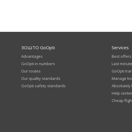
ЗОШТО GoOpti
Services
Advantages
Best offers
GoOpti in numbers
Last minute
Our routes
GoOpti tra
Our quality standards
Manage bo
GoOpti safety standards
Absolutely
Help cente
Cheap fligh