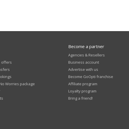
Become a partner
Agencies & Resellers
 offers
Business account
nsfers
Advertise with us
okings
Become GoOpti franchise
 No Worries package
Affiliate program
r
Loyalty program
ts
Bring a friend!