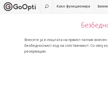
Како функционира
Бизни
Безбедно
Внесете ја е-поштата на првиот патник внесен
безбедносниот код на сопственикот. Со овој к
резервации.