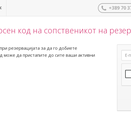
с
+389 70 3
сен код на сопственикот на резер
 при резервацијата за да го добиете
од може да пристапите до сите ваши активни