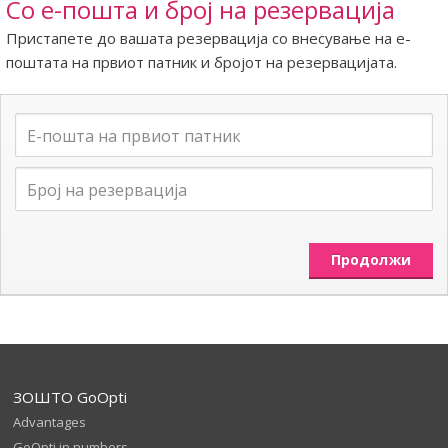
Со е-пошта и број на резервација
Пристапете до вашата резервација со внесување на е-
поштата на првиот патник и бројот на резервацијата.
ЗОШТО GoOpti
Advantages
GoOpti in numbers