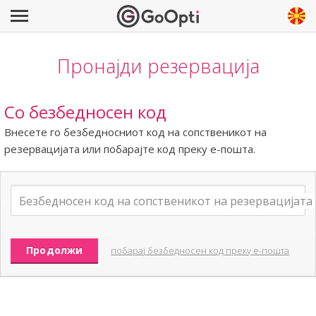
Пронајди резервација
Со безбедносен код
Внесете го безбедносниот код на сопственикот на
резервацијата или побарајте код преку е-пошта.
побарај безбедносен код преку е-пошта