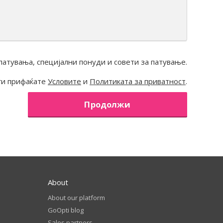
патувања, специјални понуди и совети за патување.
ги прифаќате
Условите
и
Политиката за приватност
.
Продолжи
About
About our platform
GoOpti blog
Sales partners