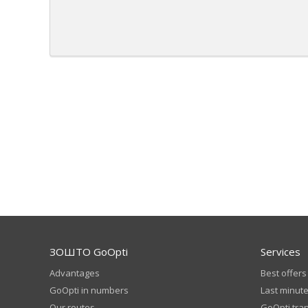
ЗОШТО GoOpti
Services
Advantages
Best offers
GoOpti in numbers
Last minute
Our routes
GoOpti tra