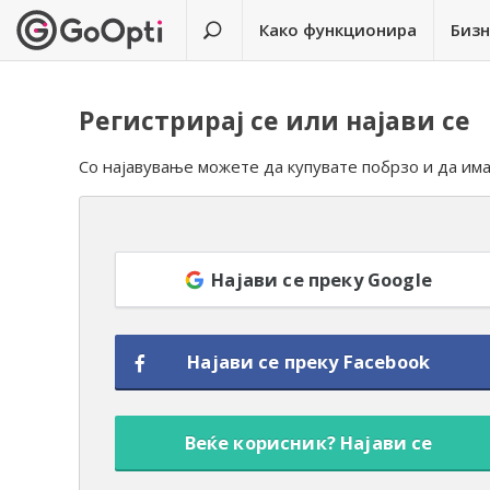
Како функционира
Биз
Регистрирај се или најави се
Со најавување можете да купувате побрзо и да им
Најави се преку Google
Најави се преку Facebook
Веќе корисник? Најави се