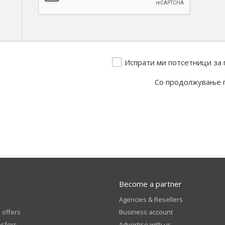
Испрати ми потсетници за 
Со продолжување 
Become a partner
Agencies & Resellers
 offers
Business account
nsfers
Advertise with us