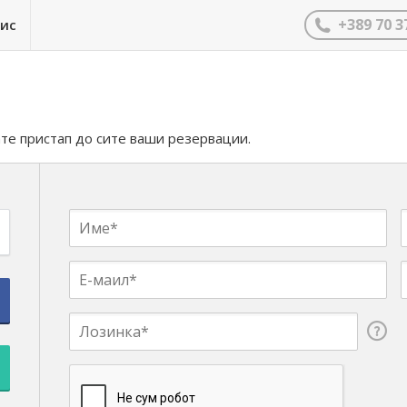
+389 70 3
нис
ате пристап до сите ваши резервации.