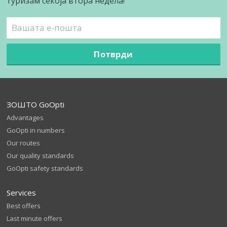
туризам секоја втора недела!
Потврди
ЗОШТО GoOpti
Advantages
GoOpti in numbers
Our routes
Our quality standards
GoOpti safety standards
Services
Best offers
Last minute offers