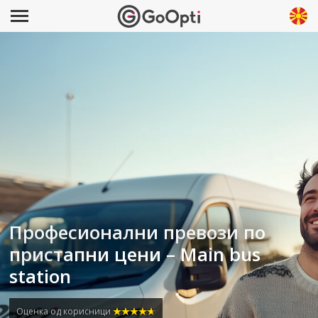
Професионални превози по
пристапни цени – Main bus
station
Оценка од корисници