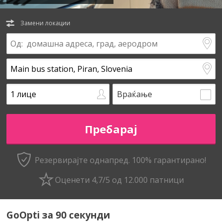
Замени локации
Враќање
Резервирајте однапред. 100% гарантирано!
Оценети 4,7/5 од 12.000 патници
GoOpti за 90 секунди