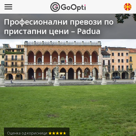
Професионални превози по
пристапни цени – Padua
Оценка од корисници