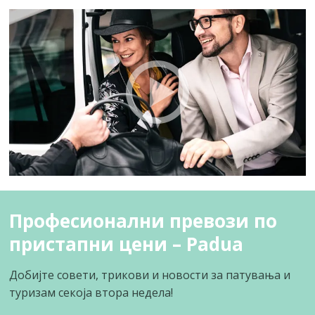
Професионални превози по
пристапни цени – Padua
Добијте совети, трикови и новости за патувања и
туризам секоја втора недела!