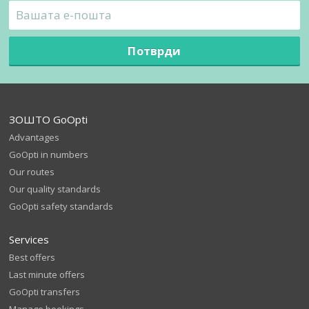
Потврди
ЗОШТО GoOpti
Advantages
GoOpti in numbers
Our routes
Our quality standards
GoOpti safety standards
Services
Best offers
Last minute offers
GoOpti transfers