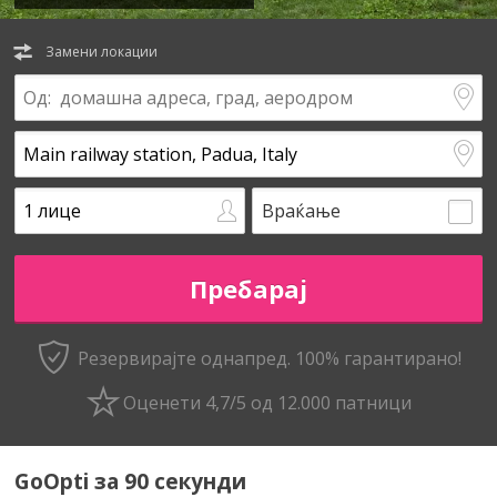
Замени локации
Враќање
Резервирајте однапред. 100% гарантирано!
Оценети 4,7/5 од 12.000 патници
GoOpti за 90 секунди