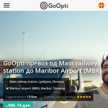
GoOpti превоз од Main railway
station до Maribor Airport (MBX)
Main railway station, Ljubljana, Slovenia
Maribor Airport (MBX), Maribor, Slovenia
Оддалеченост
121km
Оценка од корисници
985.74 ден
од