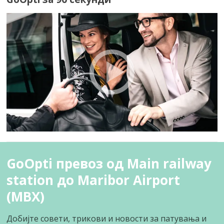
GoOpti превоз од Main railway
station до Maribor Airport
(MBX)
Добијте совети, трикови и новости за патувања и