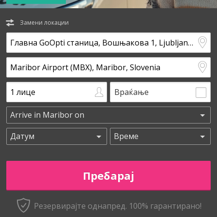
Замени локации
Враќање
Резервирајте однапред. 100% гарантирано!