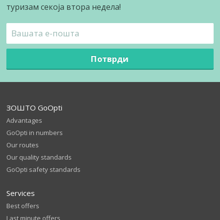
туризам секоја втора недела!
Потврди
ЗОШТО GoOpti
Advantages
GoOpti in numbers
Our routes
Our quality standards
GoOpti safety standards
Services
Best offers
Last minute offers