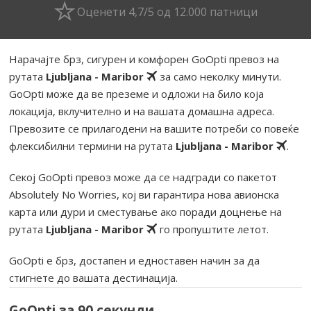
Оценети 4,7/5 од 12.000 патници
Нарачајте брз, сигурен и комфорен GoOpti превоз на
рутата
Ljubljana - Maribor
за само неколку минути.
GoOpti може да ве преземе и одложи на било која
локација, вклучително и на вашата домашна адреса.
Превозите се прилагодени на вашите потреби со повеќе
флексибилни термини на рутата
Ljubljana - Maribor
.
Секој GoOpti превоз може да се надгради со пакетот
Absolutely No Worries, кој ви гарантира нова авионска
карта или дури и сместување ако поради доцнење на
рутата
Ljubljana - Maribor
го пропуштите летот.
GoOpti е брз, достапен и едноставен начин за да
стигнете до вашата дестинација.
GoOpti за 90 секунди