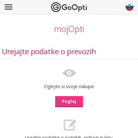
mojOpti
Urejajte podatke o prevozih
Oglejte si svoje nakupe
Poglej
Uredite podatke o potnikih, prtljagi in letu.