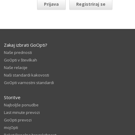
Prijava
Registriraj se
Zakaj izbrati GoOpti?
Naše prednosti
GoOpti v številkah
Naše relacije
Naši standardi kakovosti
GoOpti varnostni standardi
Storitve
Najboljše ponudbe
Last minute prevozi
GoOpti prevozi
mojOpti