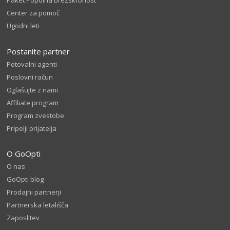
Paket Popolna brezskrbnost
Center za pomoč
Ugodni leti
Postanite partner
Potovalni agenti
Poslovni račun
Oglašujte z nami
Affiliate program
Program zvestobe
Pripelji prijatelja
O GoOpti
O nas
GoOpti blog
Prodajni partnerji
Partnerska letališča
Zaposlitev