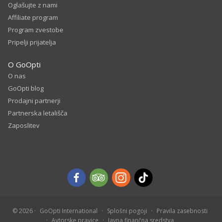
Oglašujte z nami
Affiliate program
Program zvestobe
Pripelji prijatelja
O GoOpti
O nas
GoOpti blog
Prodajni partnerji
Partnerska letališča
Zaposlitev
© 2026
GoOpti International
Splošni pogoji
Pravila zasebnosti
Avtorske pravice
Javna finančna sredstva