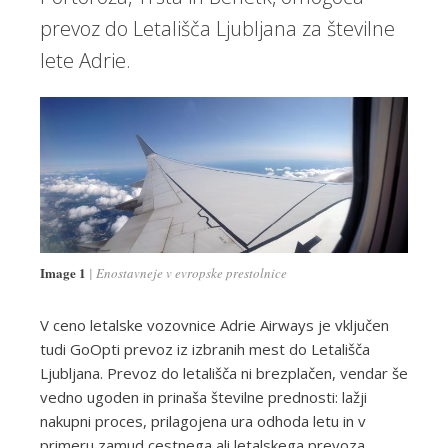
prevoz do Letališča Ljubljana za številne
lete Adrie.
Image 1
Enostavneje v evropske prestolnice
V ceno letalske vozovnice Adrie Airways je vključen
tudi GoOpti prevoz iz izbranih mest do Letališča
Ljubljana. Prevoz do letališča ni brezplačen, vendar še
vedno ugoden in prinaša številne prednosti: lažji
nakupni proces, prilagojena ura odhoda letu in v
primeru zamud cestnega ali letalskega prevoza,