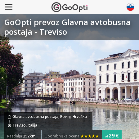
GoOpti prevoz Glavna avtobusna
postaja - Treviso
Glavna avtobusna postaja, Rovinj, Hrvaška
Treviso, Italija
29 €
Razdalja
252km
Uporabniška ocena
od