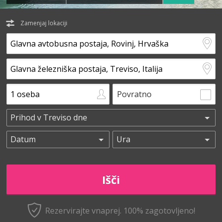
Zamenjaj lokaciji
Povratno
Rezervirajte vnaprej.
100% zagotovljeno!