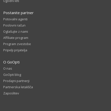
Ugodni leti
Postanite partner
Potovalni agenti
Poslovni račun
Oglašujte z nami
Affiliate program
Program zvestobe
Pripelji prijatelja
O GoOpti
O nas
GoOpti blog
Prodajni partnerji
Partnerska letališča
Zaposlitev