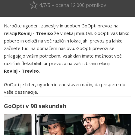
4,7/5 – ocena 12.000 potnikov
Naročite ugoden, zanesljiv in udoben GoOpti prevoz na
relaciji
Rovinj - Treviso
že v nekaj minutah. GoOpti vas lahko
pobere in odloži na več različnih lokacijah, prevoz pa lahko
začnete tudi na domačem naslovu. GoOpti prevozi se
prilagajajo vašim potrebam, vsak dan imate možnost več
različnih fleksibilnih ur prevoza na vaši izbrani relaciji
Rovinj - Treviso
.
GoOpti je hiter, ugoden in enostaven način, da prispete do
vaše destinacije.
GoOpti v 90 sekundah