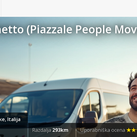
tto (Piazzale People Move
, Italija
Razdalja
293km
Uporabniška ocena