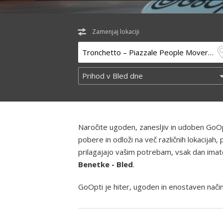
Zamenjaj lokaciji
Naročite ugoden, zanesljiv in udoben GoOp
pobere in odloži na več različnih lokacija
prilagajajo vašim potrebam, vsak dan imate m
Benetke - Bled
.
GoOpti je hiter, ugoden in enostaven način