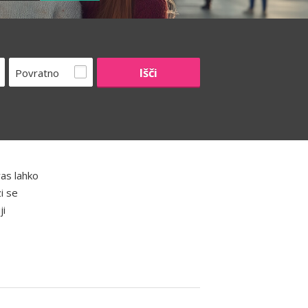
Povratno
as lahko
i se
ji