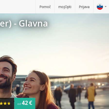
Pomoč
mojOpti
Prijava
r) - Glavna
42 €
od