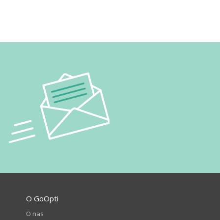
O GoOpti
O nas