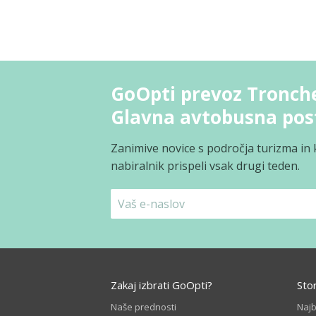
GoOpti prevoz Tronche
Glavna avtobusna pos
Zanimive novice s področja turizma in 
nabiralnik prispeli vsak drugi teden.
Zakaj izbrati GoOpti?
Sto
Naše prednosti
Naj