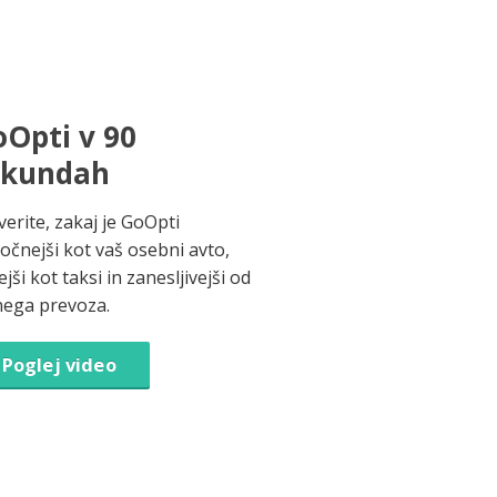
Opti v 90
ekundah
verite, zakaj je GoOpti
ročnejši kot vaš osebni avto,
jši kot taksi in zanesljivejši od
nega prevoza.
Poglej video