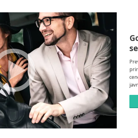
Go
s
Pre
pri
cene
jav