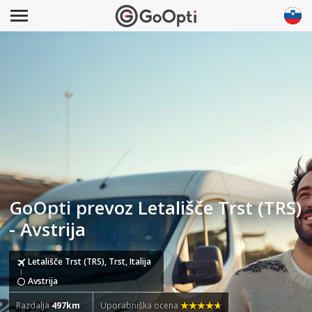
GoOpti prevoz Letališče Trst (TRS)
- Avstrija
Letališče Trst (TRS), Trst, Italija
Avstrija
Razdalja
497km
Uporabniška ocena