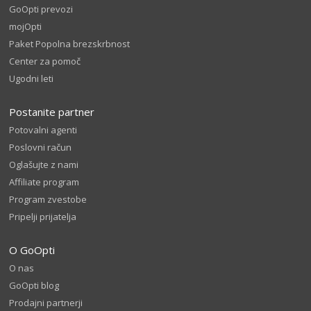
GoOpti prevozi
mojOpti
Paket Popolna brezskrbnost
Center za pomoč
Ugodni leti
Postanite partner
Potovalni agenti
Poslovni račun
Oglašujte z nami
Affiliate program
Program zvestobe
Pripelji prijatelja
O GoOpti
O nas
GoOpti blog
Prodajni partnerji