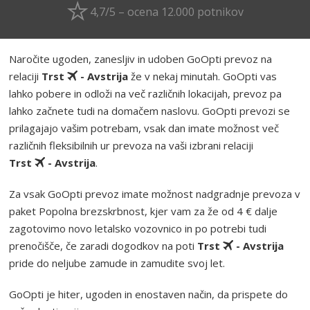
4,7/5 – ocena 12.000 potnikov
Naročite ugoden, zanesljiv in udoben GoOpti prevoz na
relaciji
Trst
- Avstrija
že v nekaj minutah. GoOpti vas
lahko pobere in odloži na več različnih lokacijah, prevoz pa
lahko začnete tudi na domačem naslovu. GoOpti prevozi se
prilagajajo vašim potrebam, vsak dan imate možnost več
različnih fleksibilnih ur prevoza na vaši izbrani relaciji
Trst
- Avstrija
.
Za vsak GoOpti prevoz imate možnost nadgradnje prevoza v
paket Popolna brezskrbnost, kjer vam za že od 4 € dalje
zagotovimo novo letalsko vozovnico in po potrebi tudi
prenočišče, če zaradi dogodkov na poti
Trst
- Avstrija
pride do neljube zamude in zamudite svoj let.
GoOpti je hiter, ugoden in enostaven način, da prispete do