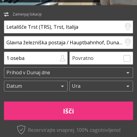
Zamenjaj lokaciji
Povratno
Rezervirajte vnaprej.
100% zagotovljeno!