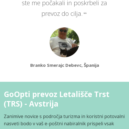
ste me počakali in poskrbeli za
prevoz do cilja.
Branko Smerajc Debevc, Španija
GoOpti prevoz Letališče Trst
(TRS) - Avstrija
Zanimive novice s področja turizma in koristni potovalni
nasveti bodo v vaš e-poštni nabiralnik prispeli vsak