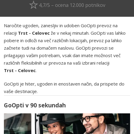
4,7/5 – ocena 12.000 potnikov
Naročite ugoden, zanesljiv in udoben GoOpti prevoz na
relaciji
Trst - Celovec
že v nekaj minutah. GoOpti vas lahko
pobere in odloži na več različnih lokacijah, prevoz pa lahko
začnete tudi na domačem naslovu. GoOpti prevozi se
prilagajajo vašim potrebam, vsak dan imate možnost več
različnih fleksibilnih ur prevoza na vaši izbrani relaciji
Trst - Celovec
.
GoOpti je hiter, ugoden in enostaven način, da prispete do
vaše destinacije.
GoOpti v 90 sekundah