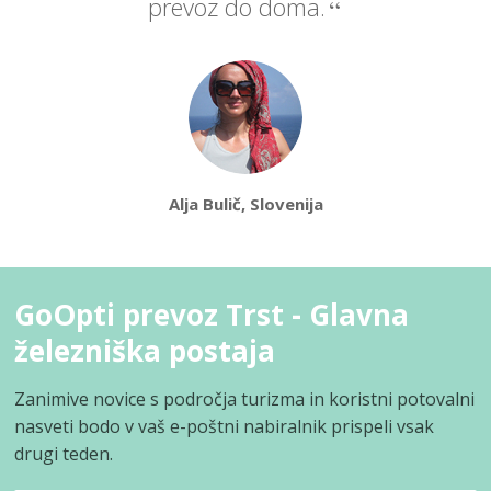
prevoz do doma.
Alja Bulič, Slovenija
GoOpti prevoz Trst - Glavna
železniška postaja
Zanimive novice s področja turizma in koristni potovalni
nasveti bodo v vaš e-poštni nabiralnik prispeli vsak
drugi teden.