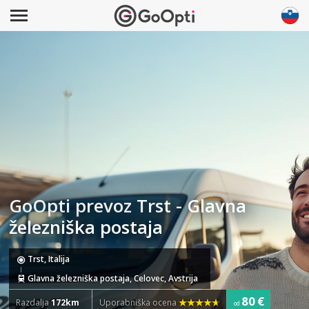
GoOpti prevoz Trst - Glavna
železniška postaja
Trst, Italija
Glavna železniška postaja, Celovec, Avstrija
80 €
Razdalja
172km
Uporabniška ocena
od