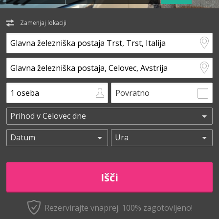
Zamenjaj lokaciji
Povratno
Rezervirajte vnaprej.
100% zagotovljeno!