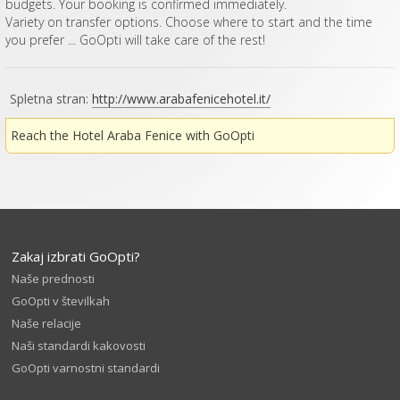
budgets. Your booking is confirmed immediately.
Variety on transfer options. Choose where to start and the time
you prefer ... GoOpti will take care of the rest!
Spletna stran:
http://www.arabafenicehotel.it/
Reach the Hotel Araba Fenice with GoOpti
Zakaj izbrati GoOpti?
Naše prednosti
GoOpti v številkah
Naše relacije
Naši standardi kakovosti
GoOpti varnostni standardi