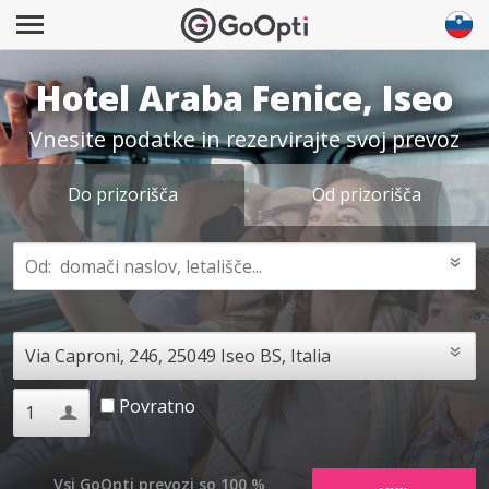
Hotel Araba Fenice, Iseo
Vnesite podatke in rezervirajte svoj prevoz
Do prizorišča
Od prizorišča
Povratno
Vsi GoOpti prevozi so 100 %