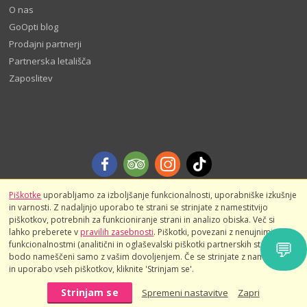
O nas
GoOpti blog
Prodajni partnerji
Partnerska letališča
Zaposlitev
Piškotke
uporabljamo za izboljšanje funkcionalnosti, uporabniške izkušnje
in varnosti. Z nadaljnjo uporabo te strani se strinjate z namestitvijo
© 2026
GoOpti International
Splošni pogoji
Pravila zasebnosti
piškotkov, potrebnih za funkcioniranje strani in analizo obiska. Več si
Javna finančna sredstva
Oceni nas in prihrani - pravila in pogoji
lahko preberete v
pravilih zasebnosti
. Piškotki, povezani z nenujnimi
💬
Rezerviraj vnaprej - pravila in pogoji
funkcionalnostmi (analitični in oglaševalski piškotki partnerskih storitev),
bodo nameščeni samo z vašim dovoljenjem. Če se strinjate z namestitvijo
in uporabo vseh piškotkov, kliknite 'Strinjam se'.
Strinjam se
Spremeni nastavitve
Zapri